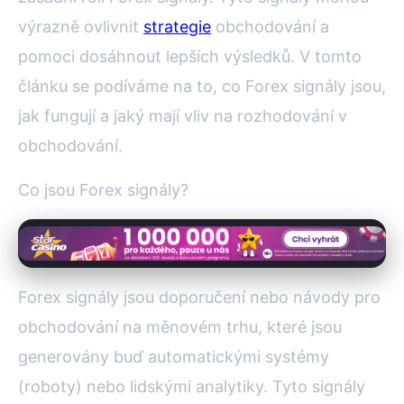
výrazně ovlivnit
strategie
obchodování a
pomoci dosáhnout lepších výsledků. V tomto
článku se podíváme na to, co Forex signály jsou,
jak fungují a jaký mají vliv na rozhodování v
obchodování.
Co jsou Forex signály?
Forex signály jsou doporučení nebo návody pro
obchodování na měnovém trhu, které jsou
generovány buď automatickými systémy
(roboty) nebo lidskými analytiky. Tyto signály