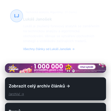
Technická analýza, Algoritmy
91 článků
LJ
Lukáš Janošek
Lukáš je zkušený forexový analytik se zaměřením
na technickou analýzu a algoritmické
obchodování. Věnuje se vytváření obchodních
strategií a vzdělávání začínajících traderů.
Všechny články od Lukáš Janošek →
Zobrazit celý archiv článků →
/archiv/ →