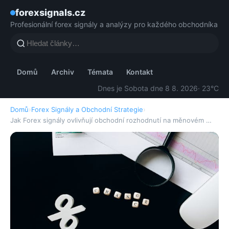
forexsignals.cz
Profesionální forex signály a analýzy pro každého obchodníka
Domů
Archiv
Témata
Kontakt
Dnes je Sobota dne 8 8. 2026
· 23°C
Domů
›
Forex Signály a Obchodní Strategie
›
Jak Forex signály ovlivňují obchodní rozhodnutí na měnovém …