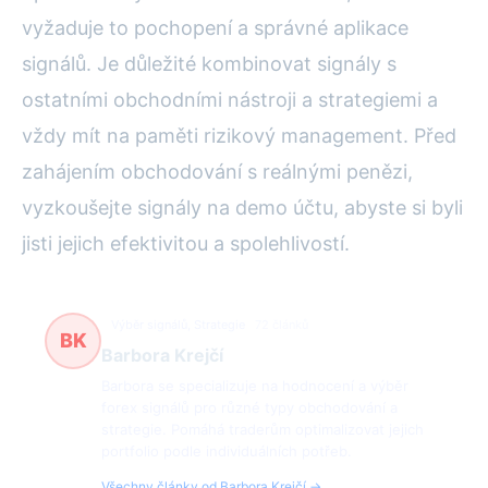
vyžaduje to pochopení a správné aplikace
signálů. Je důležité kombinovat signály s
ostatními obchodními nástroji a strategiemi a
vždy mít na paměti rizikový management. Před
zahájením obchodování s reálnými penězi,
vyzkoušejte signály na demo účtu, abyste si byli
jisti jejich efektivitou a spolehlivostí.
Výběr signálů, Strategie
72 článků
BK
Barbora Krejčí
Barbora se specializuje na hodnocení a výběr
forex signálů pro různé typy obchodování a
strategie. Pomáhá traderům optimalizovat jejich
portfolio podle individuálních potřeb.
Všechny články od Barbora Krejčí →