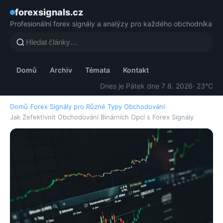
forexsignals.cz
Profesionální forex signály a analýzy pro každého obchodníka
Domů
Archiv
Témata
Kontakt
Dnes je Pátek dne 7 8. 2026
· 23°C
Domů
›
Forex Signály pro Různé Typy Obchodování
›
Jak Zefektivnit Obchodování Binárních Opcí s Forex Signály