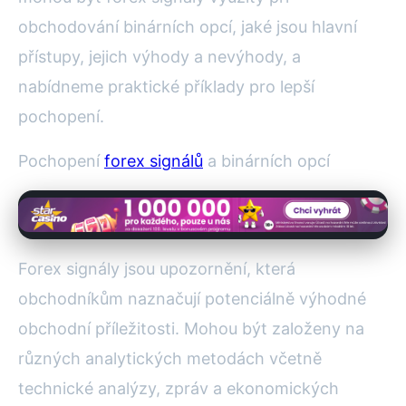
obchodování binárních opcí, jaké jsou hlavní
přístupy, jejich výhody a nevýhody, a
nabídneme praktické příklady pro lepší
pochopení.
Pochopení
forex signálů
a binárních opcí
Forex signály jsou upozornění, která
obchodníkům naznačují potenciálně výhodné
obchodní příležitosti. Mohou být založeny na
různých analytických metodách včetně
technické analýzy, zpráv a ekonomických