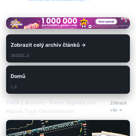
Zobrazit celý archiv článků →
/archiv/ →
Domů
/ →
Další z archivu – Forex Signály pro
Zobrazit
vše →
Různé Typy Obchodování