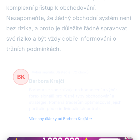
komplexní přístup k obchodování.
Nezapomeňte, že žádný obchodní systém není
bez rizika, a proto je důležité řádně spravovat
své riziko a být vždy dobře informováni o
tržních podmínkách.
Výběr signálů, Strategie
72 článků
BK
Barbora Krejčí
Barbora se specializuje na hodnocení a výběr
forex signálů pro různé typy obchodování a
strategie. Pomáhá traderům optimalizovat jejich
portfolio podle individuálních potřeb.
Všechny články od Barbora Krejčí →