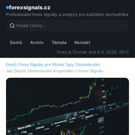
forexsignals.cz
Profesionální forex signály a analýzy pro každého obchodníka
Domů
Archiv
Témata
Kontakt
Dnes je Čtvrtek dne 6 8. 2026
· 29°C
Domů
›
Forex Signály pro Různé Typy Obchodování
›
Jak Zlepšit Obchodování Kryptoměn s Forex Signály