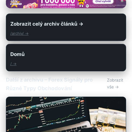
Zobrazit celý archiv článků →
/archiv/ →
Domů
/ →
Další z archivu – Forex Signály pro
Zobrazit
vše →
Různé Typy Obchodování