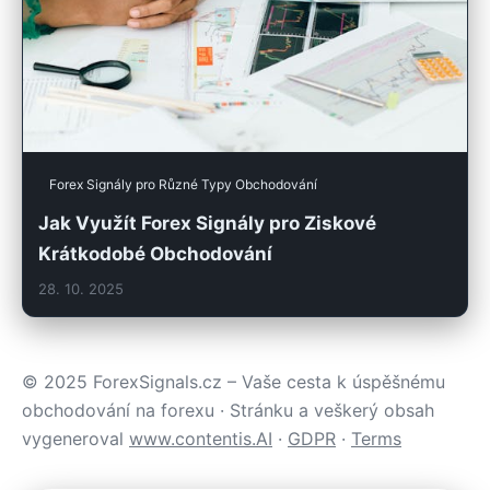
Forex Signály pro Různé Typy Obchodování
Jak Využít Forex Signály pro Ziskové
Krátkodobé Obchodování
28. 10. 2025
© 2025 ForexSignals.cz – Vaše cesta k úspěšnému
obchodování na forexu · Stránku a veškerý obsah
vygeneroval
www.contentis.AI
·
GDPR
·
Terms