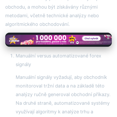
obchodu, a mohou být získávány různými
metodami, včetně technické analýzy nebo
algoritmického obchodování.
Manuální versus automatizované forex
signály
Manuální signály vyžadují, aby obchodník
monitoroval tržní data a na základě této
analýzy ručně generoval obchodní příkazy.
Na druhé straně, automatizované systémy
využívají algoritmy k analýze trhu a