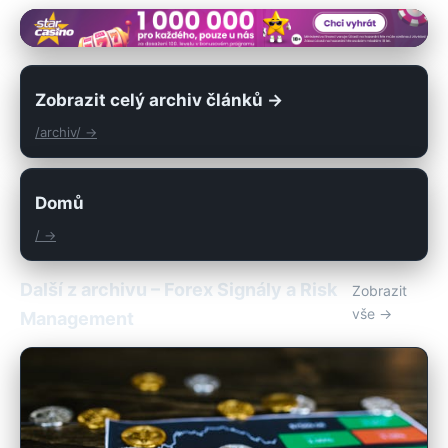
Zobrazit celý archiv článků →
/archiv/ →
Domů
/ →
Další z archivu – Forex Signály a Risk
Zobrazit
vše →
Management