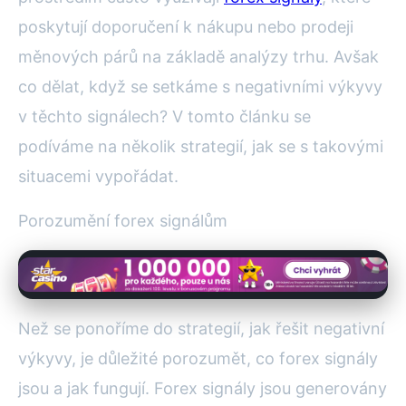
poskytují doporučení k nákupu nebo prodeji
měnových párů na základě analýzy trhu. Avšak
co dělat, když se setkáme s negativními výkyvy
v těchto signálech? V tomto článku se
podíváme na několik strategií, jak se s takovými
situacemi vypořádat.
Porozumění forex signálům
Než se ponoříme do strategií, jak řešit negativní
výkyvy, je důležité porozumět, co forex signály
jsou a jak fungují. Forex signály jsou generovány