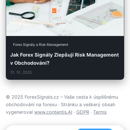
Forex Signály a Risk Management
Jak Forex Signály Zlepšují Risk Management
v Obchodování?
31. 10. 2025
© 2025 ForexSignals.cz – Vaše cesta k úspěšnému
obchodování na forexu · Stránku a veškerý obsah
vygeneroval
www.contentis.AI
·
GDPR
·
Terms