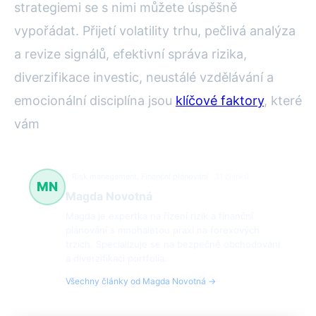
strategiemi se s nimi můžete úspěšně
vypořádat. Přijetí volatility trhu, pečlivá analýza
a revize signálů, efektivní správa rizika,
diverzifikace investic, neustálé vzdělávání a
emocionální disciplína jsou
klíčové faktory
, které
vám
Risk management, Finanční plánování
31 článků
MN
Magda Novotná
Magda je expertka na řízení rizik a finanční
plánování s mnohaletou praxí na forexových
trzích. Specializuje se na bezpečné obchodování
a diverzifikaci portfolia.
Všechny články od Magda Novotná →