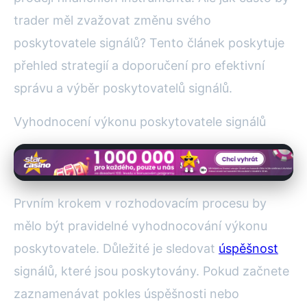
trader měl zvažovat změnu svého
poskytovatele signálů? Tento článek poskytuje
přehled strategií a doporučení pro efektivní
správu a výběr poskytovatelů signálů.
Vyhodnocení výkonu poskytovatele signálů
Prvním krokem v rozhodovacím procesu by
mělo být pravidelné vyhodnocování výkonu
poskytovatele. Důležité je sledovat
úspěšnost
signálů, které jsou poskytovány. Pokud začnete
zaznamenávat pokles úspěšnosti nebo