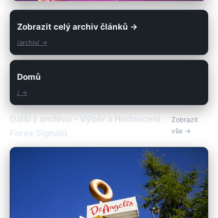
Zobrazit celý archiv článků →
/archiv/ →
Domů
/ →
Další z archivu – Výběr a Hodnocení
Zobrazit
vše →
Forex Signálů