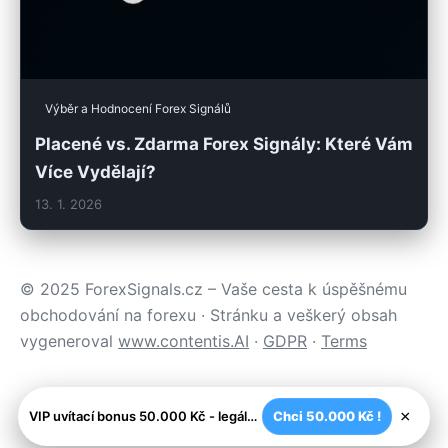
Výběr a Hodnocení Forex Signálů
Placené vs. Zdarma Forex Signály: Které Vám
Více Vydělají?
13. 1. 2026
© 2025 ForexSignals.cz – Vaše cesta k úspěšnému
obchodování na forexu · Stránku a veškerý obsah
vygeneroval
www.contentis.AI
·
GDPR
·
Terms
×
VIP uvítací bonus 50.000 Kč - legální české kasíno
Chci 50.000 Kč !