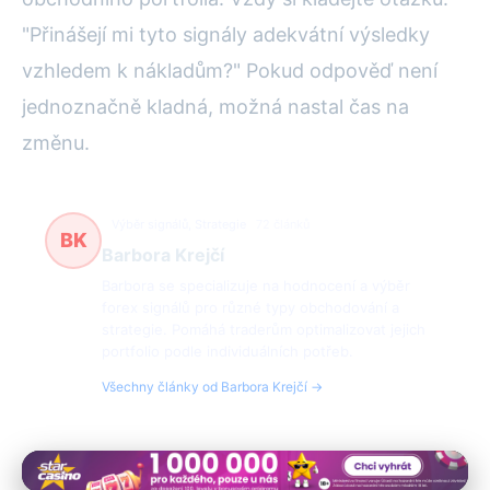
"Přinášejí mi tyto signály adekvátní výsledky
vzhledem k nákladům?" Pokud odpověď není
jednoznačně kladná, možná nastal čas na
změnu.
Výběr signálů, Strategie
72 článků
BK
Barbora Krejčí
Barbora se specializuje na hodnocení a výběr
forex signálů pro různé typy obchodování a
strategie. Pomáhá traderům optimalizovat jejich
portfolio podle individuálních potřeb.
Všechny články od Barbora Krejčí →