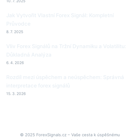
10. 7. 2025
Jak Vytvořit Vlastní Forex Signál: Kompletní
Průvodce
8. 7. 2025
Vliv Forex Signálů na Tržní Dynamiku a Volatilitu:
Důkladná Analýza
6. 4. 2026
Rozdíl mezi úspěchem a neúspěchem: Správná
interpretace forex signálů
15. 3. 2026
© 2025 ForexSignals.cz – Vaše cesta k úspěšnému