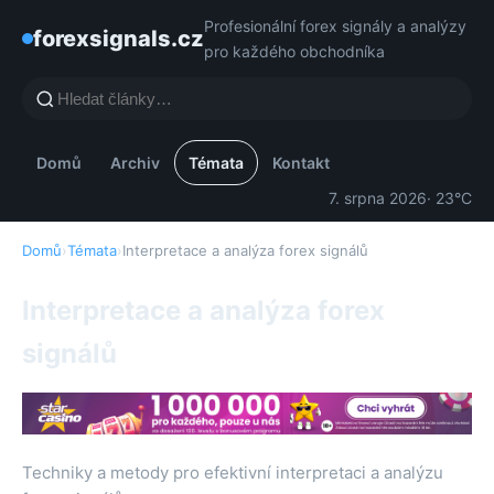
Profesionální forex signály a analýzy
forexsignals.cz
pro každého obchodníka
Domů
Archiv
Témata
Kontakt
7. srpna 2026
· 23°C
Domů
›
Témata
›
Interpretace a analýza forex signálů
Interpretace a analýza forex
signálů
Techniky a metody pro efektivní interpretaci a analýzu