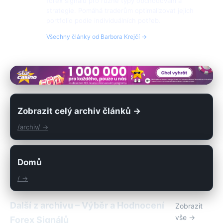
forex signálů pro různé typy obchodování a
strategie. Pomáhá traderům optimalizovat jejich
portfolio podle individuálních potřeb.
Všechny články od Barbora Krejčí →
Zobrazit celý archiv článků →
/archiv/ →
Domů
/ →
Další z archivu – Výběr a Hodnocení
Zobrazit
vše →
Forex Signálů