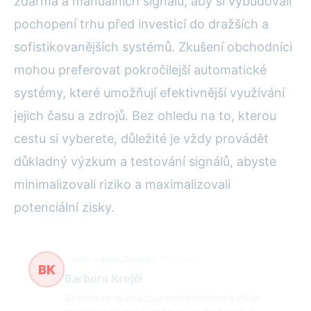
zdarma a manuálních signálů, aby si vybudovali
pochopení trhu před investicí do dražších a
sofistikovanějších systémů. Zkušení obchodníci
mohou preferovat pokročilejší automatické
systémy, které umožňují efektivnější využívání
jejich času a zdrojů. Bez ohledu na to, kterou
cestu si vyberete, důležité je vždy provádět
důkladný výzkum a testování signálů, abyste
minimalizovali riziko a maximalizovali
potenciální zisky.
Výběr signálů, Strategie
72 článků
BK
Barbora Krejčí
Barbora se specializuje na hodnocení a výběr