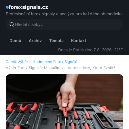
forexsignals.cz
Profesionální forex signály a analýzy pro každého obchodníka
Domů
Archiv
Témata
Kontakt
Dnes je Pátek dne 7 8. 2026
· 22°C
Domů
›
Výběr a Hodnocení Forex Signálů
›
Výběr Forex Signálů: Manuální vs. Automatické, Které Zvolit?