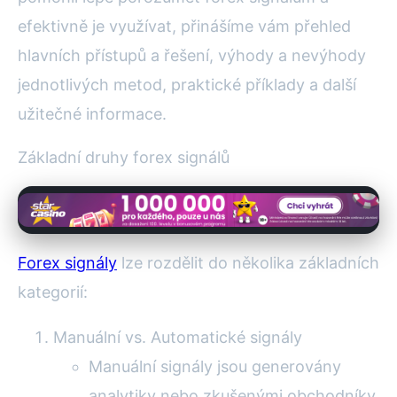
efektivně je využívat, přinášíme vám přehled
hlavních přístupů a řešení, výhody a nevýhody
jednotlivých metod, praktické příklady a další
užitečné informace.
Základní druhy forex signálů
Forex signály
lze rozdělit do několika základních
kategorií:
Manuální vs. Automatické signály
Manuální signály jsou generovány
analytiky nebo zkušenými obchodníky,