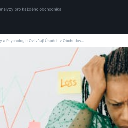
a analýzy pro každého obchodníka
ly a Psychologie Ovlivňují Úspěch v Obchodov…