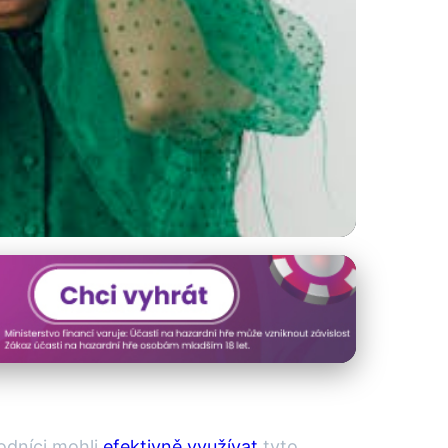
 Úspěch v
hodníci mohli
efektivně využívat
tyto