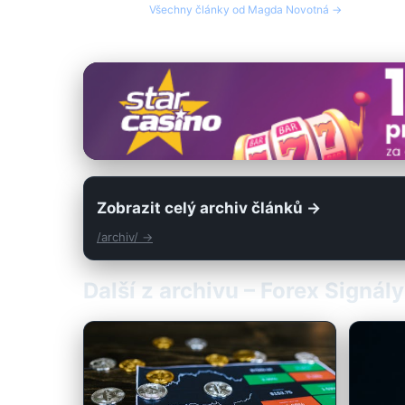
Všechny články od Magda Novotná →
Zobrazit celý archiv článků →
/archiv/ →
Další z archivu – Forex Signá