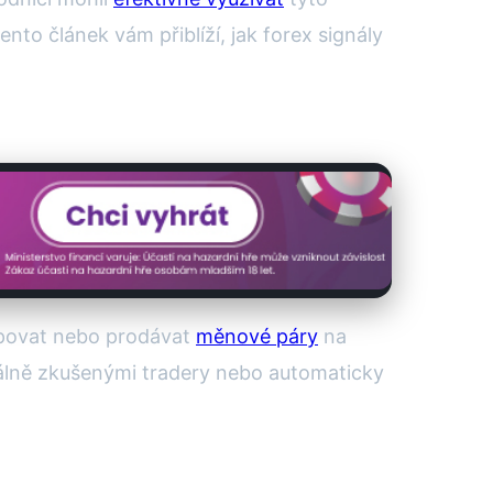
nto článek vám přiblíží, jak forex signály
upovat nebo prodávat
měnové páry
na
uálně zkušenými tradery nebo automaticky