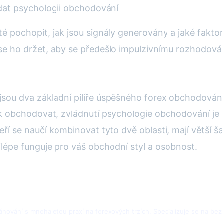
ádat psychologii obchodování
ité pochopit, jak jsou signály generovány a jaké faktor
ě se ho držet, aby se předešlo impulzivnímu rozhod
jsou dva základní pilíře úspěšného forex obchodován
 obchodovat, zvládnutí psychologie obchodování je n
eří se naučí kombinovat tyto dvě oblasti, mají větší 
jlépe funguje pro váš obchodní styl a osobnost.
plánování s mnohaletou praxí na forexových trzích. Specializuje se na bez