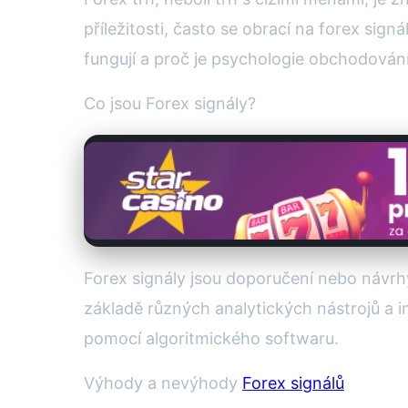
příležitosti, často se obrací na forex sig
fungují a proč je psychologie obchodování 
Co jsou Forex signály?
Forex signály jsou doporučení nebo návr
základě různých analytických nástrojů a
pomocí algoritmického softwaru.
Výhody a nevýhody
Forex signálů