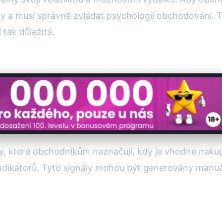
nály a musí správně zvládat psychologii obchodování. Te
tak důležitá.
hy, které obchodníkům naznačují, kdy je vhodné nak
 indikátorů. Tyto signály mohou být generovány man