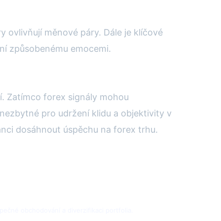
y ovlivňují měnové páry. Dále je klíčové
ování způsobenému emocemi.
í. Zatímco forex signály mohou
ezbytné pro udržení klidu a objektivity v
šanci dosáhnout úspěchu na forex trhu.
pečné obchodování a diverzifikaci portfolia.