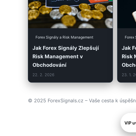
Forex Signály a Risk Management
Forex 
Jak Forex Signály Zlepšují
Jak F
Risk Management v
Risk
Obchodování
Obch
22. 2. 2026
23. 1. 
© 2025 ForexSignals.cz – Vaše cesta k úspěš
VIP u