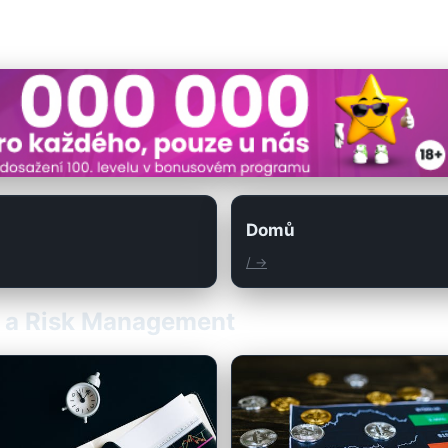
Domů
/ →
ly a Risk Management