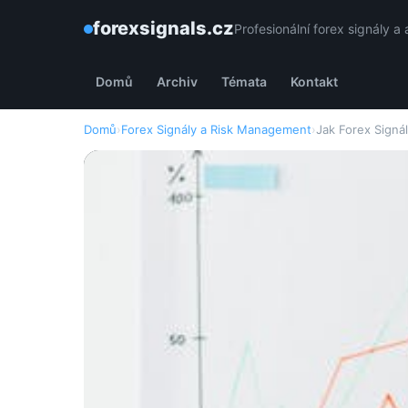
forexsignals.cz
Profesionální forex signály 
Domů
Archiv
Témata
Kontakt
Domů
›
Forex Signály a Risk Management
›
Jak Forex Signá