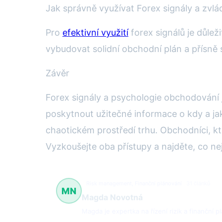
Jak správně využívat Forex signály a zvl
Pro
efektivní využití
forex signálů je důlež
vybudovat solidní obchodní plán a přísn
Závěr
Forex signály a psychologie obchodování 
poskytnout užitečné informace o kdy a jak
chaotickém prostředí trhu. Obchodníci, kt
Vyzkoušejte oba přístupy a najděte, co ne
Risk management, Finanční plánování
31 článků
MN
Magda Novotná
Magda je expertka na řízení rizik a finanční 