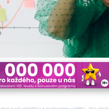
 a Psychologie Ovlivňují
 známý svojí volatilitou a možnostmi výdělku. Aby obc