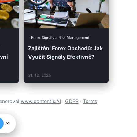
Forex Signály a Risk Management
í
Zajištění Forex Obchodů: Jak
ivní
Využít Signály Efektivně?
31. 12. 2025
generoval
www.contentis.AI
·
GDPR
·
Terms
×