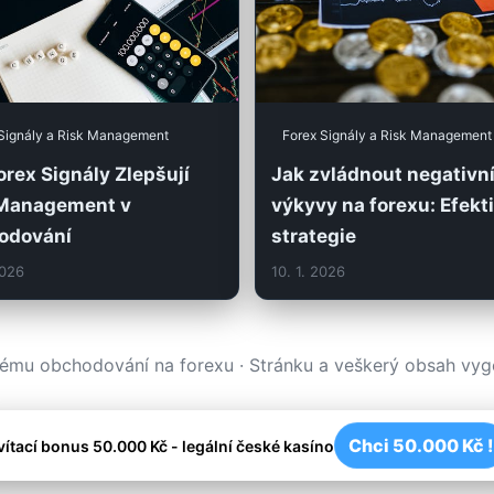
Signály a Risk Management
Forex Signály a Risk Management
orex Signály Zlepšují
Jak zvládnout negativn
 Management v
výkyvy na forexu: Efekt
odování
strategie
2026
10. 1. 2026
nému obchodování na forexu · Stránku a veškerý obsah vy
Chci 50.000 Kč !
vítací bonus 50.000 Kč - legální české kasíno