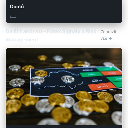
Domů
/ →
Další z archivu – Forex Signály a Risk
Zobrazit
vše →
Management