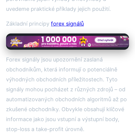
uvedeme praktické příklady jejich použití.
Základní principy
forex signálů
Forex signály jsou upozornění zaslaná
obchodníkům, která informují o potenciálně
výhodných obchodních příležitostech. Tyto
signály mohou pocházet z různých zdrojů – od
automatizovaných obchodních algoritmů až po
zkušené obchodníky. Obvykle obsahují klíčové
informace jako jsou vstupní a výstupní body,
stop-loss a take-profit úrovně.