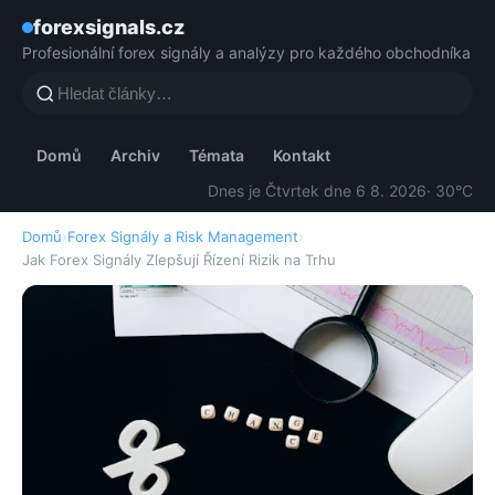
forexsignals.cz
Profesionální forex signály a analýzy pro každého obchodníka
Domů
Archiv
Témata
Kontakt
Dnes je Čtvrtek dne 6 8. 2026
· 30°C
Domů
›
Forex Signály a Risk Management
›
Jak Forex Signály Zlepšují Řízení Rizik na Trhu