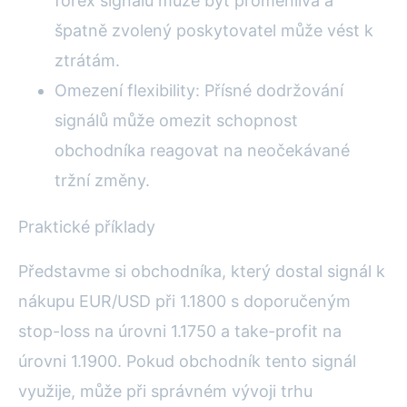
forex signálů může být proměnlivá a
špatně zvolený poskytovatel může vést k
ztrátám.
Omezení flexibility: Přísné dodržování
signálů může omezit schopnost
obchodníka reagovat na neočekávané
tržní změny.
Praktické příklady
Představme si obchodníka, který dostal signál k
nákupu EUR/USD při 1.1800 s doporučeným
stop-loss na úrovni 1.1750 a take-profit na
úrovni 1.1900. Pokud obchodník tento signál
využije, může při správném vývoji trhu