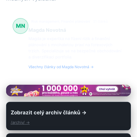
Risk management, Finanční plánování
31 článků
MN
Magda Novotná
Magda je expertka na řízení rizik a finanční
plánování s mnohaletou praxí na forexových
trzích. Specializuje se na bezpečné obchodování
a diverzifikaci portfolia.
Všechny články od Magda Novotná →
Zobrazit celý archiv článků →
/archiv/ →